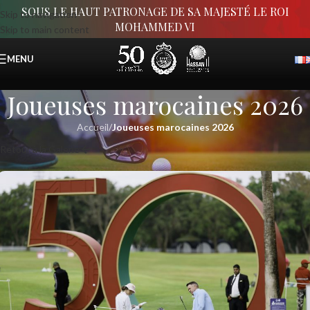
SOUS LE HAUT PATRONAGE DE SA MAJESTÉ LE ROI
Skip to navigation
MOHAMMED VI
Skip to main content
MENU
Joueuses marocaines 2026
Accueil
/
Joueuses marocaines 2026
Retour à la Galerie