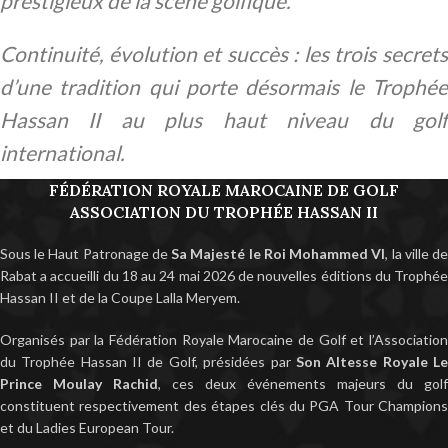
prestigieux de la scène golfique.
Continuité, évolution et succès : les trois secrets
d’une tradition qui porte désormais le Trophée
Hassan II au plus haut niveau du golf
international.
FÉDÉRATION ROYALE MAROCAINE DE GOLF
ASSOCIATION DU TROPHÉE HASSAN II
Sous le Haut Patronage de
Sa Majesté le Roi Mohammed VI
, la ville d
Rabat a accueilli du 18 au 24 mai 2026 de nouvelles éditions du Trophée
Hassan II et de la Coupe Lalla Meryem.
Organisés par la Fédération Royale Marocaine de Golf et l’Association
du Trophée Hassan II de Golf, présidées par
Son Altesse Royale L
Prince Moulay Rachid
, ces deux événements majeurs du golf
constituent respectivement des étapes clés du PGA Tour Champions
et du Ladies European Tour.