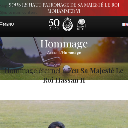
SOUS LE HAUT PATRONAGE DE SA MAJESTÉ LE ROI
Skip to navigation
MOHAMMED VI
Skip to main content
MENU
Hommage
Accueil
/
Hommage
Hommage éternel à
Feu Sa Majesté Le
Roi Hassan II