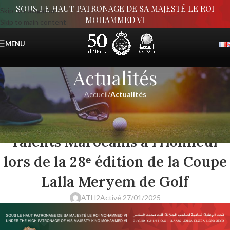
SOUS LE HAUT PATRONAGE DE SA MAJESTÉ LE ROI
Skip to navigation
MOHAMMED VI
Skip to main content
MENU
Actualités
Accueil
/
Actualités
ACTUALITÉS
Les N°1 Européennes et les
Talents Marocains à l’Honneur
lors de la 28ᵉ édition de la Coupe
Lalla Meryem de Golf
ATH2
Activé 27/01/2025