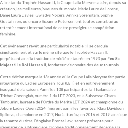
A l’instar du Trophée Hassan II, la Coupe Lalla Meryem attire, depuis sa
création, les meilleures joueuses du monde. Marie Laure de Lorenzi,
Dame Laura Davies, Gwladys Nocera, Annika Sorenstam, Sophie
Gustafsson, ou encore Suzanne Petersen ont toutes contribué au
retentissement international de cette prestigieuse compétition
féminine.
Cet événement revêt une particularité notable : il se déroule
simultanément et sur le même site que le Trophée Hassan II,
perpétuant ainsi la tradition de mixité instaurée en 1993 par
Feu Sa
Majesté Le Roi Hassan II
, fondateur visionnaire des deux tournois
Cette édition marque la 13ᵉ année où la Coupe Lalla Meryem fait partie
intégrante du Ladies European Tour (LET) et en est l’événement
inaugural de la saison. Parmi les 108 participantes, la Thaïlandaise
Trichat Cheenglab, numéro 1 du LET 2023, et la Suissesse Chiara
Tamburlini, lauréate de l’Ordre du Mérite LET 2024 et championne du
Joburg Ladies Open 2024, figurent parmi les favorites. Klara Davidson
Spilkova, championne en 2017, Nuria Iturrioz, en 2016 et 2019, ainsi que
la tenante du titre, l’Anglaise Bronte Law, seront présente pour
s’emparer de la Minaudière, trophée traditionnellement décerné à la