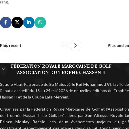
rang.
Plus récent
Plus ancien
FÉDÉRATION ROYALE MAROCAINE DE GOLF
ASSOCIATION DU TROPHÉE HASSAN II
Sous le Haut Patronage de
Sa Majesté le Roi Mohammed VI
, la ville d
Rabat a accueilli du 18 au 24 mai 2026 de nouvelles éditions du Trophée
Hassan II et de la Coupe Lalla Meryem.
Organisés par la Fédération Royale Marocaine de Golf et l’Association
du Trophée Hassan II de Golf, présidées par
Son Altesse Royale L
Prince Moulay Rachid
, ces deux événements majeurs du golf
constituent respectivement des étapes clés du PGA Tour Champions