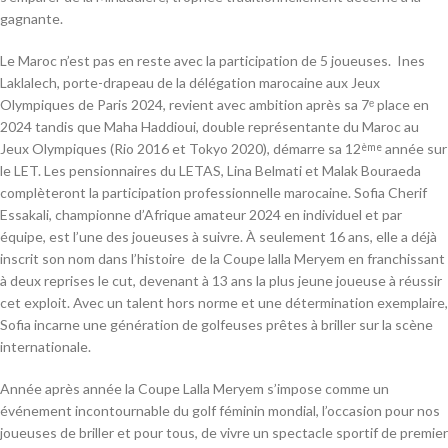
gagnante.
Le Maroc n’est pas en reste avec la participation de 5 joueuses. Ines
Laklalech, porte-drapeau de la délégation marocaine aux Jeux
Olympiques de Paris 2024, revient avec ambition après sa 7ᵉ place en
2024 tandis que Maha Haddioui, double représentante du Maroc au
Jeux Olympiques (Rio 2016 et Tokyo 2020), démarre sa 12
année sur
ème
le LET. Les pensionnaires du LETAS, Lina Belmati et Malak Bouraeda
complèteront la participation professionnelle marocaine. Sofia Cherif
Essakali, championne d’Afrique amateur 2024 en individuel et par
équipe, est l’une des joueuses à suivre. À seulement 16 ans, elle a déjà
inscrit son nom dans l’histoire de la Coupe lalla Meryem en franchissant
à deux reprises le cut, devenant à 13 ans la plus jeune joueuse à réussir
cet exploit. Avec un talent hors norme et une détermination exemplaire,
Sofia incarne une génération de golfeuses prêtes à briller sur la scène
internationale.
Année après année la Coupe Lalla Meryem s’impose comme un
événement incontournable du golf féminin mondial, l’occasion pour nos
joueuses de briller et pour tous, de vivre un spectacle sportif de premier