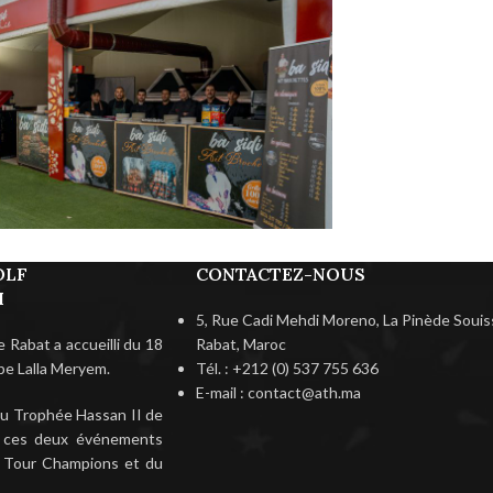
OLF
CONTACTEZ-NOUS
I
5, Rue Cadi Mehdi Moreno, La Pinède Souiss
 de Rabat a accueilli du 18
Rabat, Maroc
pe Lalla Meryem.
Tél. : +212 (0) 537 755 636
E-mail : contact@ath.ma
 du Trophée Hassan II de
, ces deux événements
A Tour Champions et du