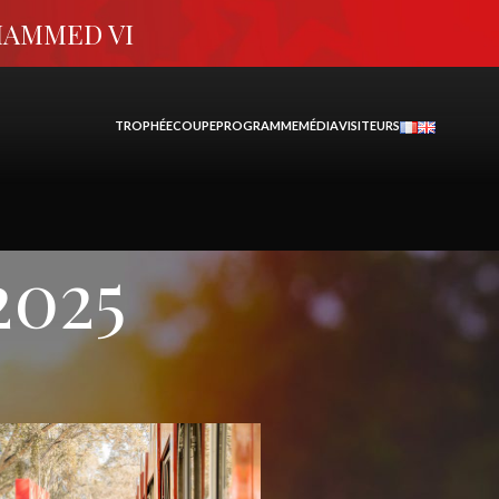
HAMMED VI
TROPHÉE
COUPE
PROGRAMME
MÉDIA
VISITEURS
2025