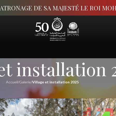
PATRONAGE DE SA MAJESTÉ LE ROI MO
et installation 
Accueil
/
Galerie
/
Village et installation 2025