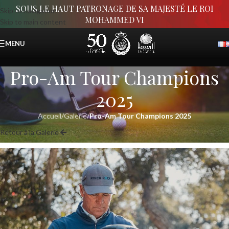
SOUS LE HAUT PATRONAGE DE SA MAJESTÉ LE ROI
Skip to navigation
MOHAMMED VI
Skip to main content
MENU
Pro-Am Tour Champions
2025
Accueil
/
Galerie
/
Pro-Am Tour Champions 2025
Retour à la Galerie